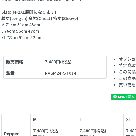
Size:(M-2XL展開になります)
着丈(Length) 身幅(Chest) 裄丈(Sleeve)
M 71cm 51cm 45cm
L 76cm 56cm 48cm
XL 78cm 61cm 52cm
オプショ
販売価格
7,480円(税込)
特定商取
この商品
型番
RASM24-ST014
この商品
買い物を
M
L
XL
7,480円(税込)
7,480円(税込)
7,4
Pepper