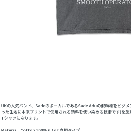
UKの人気バンド、SadeのボーカルであるSade Aduの似顔絵をピ
った生地に本来プリントで使用される顔料を使い染める技術です)を施
Tシャツになります。
Material : Cotton 100% 6.1oz 丸胴タイプ