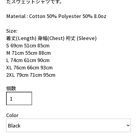
たスウェットシャツです。
Material : Cotton 50% Polyester 50% 8.0oz
Size:
着丈(Length) 身幅(Chest) 裄丈 (Sleeve)
S 69cm 51cm 85cm
M 71cm 55cm 88cm
L 74cm 61cm 90cm
XL 76cm 66cm 93cm
2XL 79cm 71cm 95cm
個数
Color